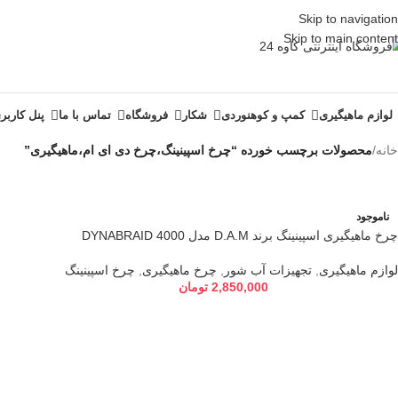
Skip to navigation
Skip to main content
لوازم ماهیگیری
کمپ و کوهنوردی
شکار
فروشگاه
تماس با ما
پنل کاربر
خانه
/
محصولات برچسب خورده “چرخ اسپینینگ،چرخ دی ای ام،ماهیگیری”
ناموجود
چرخ ماهیگیری اسپینینگ برند D.A.M مدل DYNABRAID 4000
لوازم ماهیگیری
,
تجهیزات آب شور
,
چرخ ماهیگیری
,
چرخ اسپینینگ
2,850,000
تومان