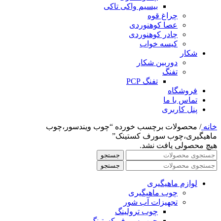
بیسیم واکی تاکی
چراغ قوه
عصا کوهنوردی
چادر کوهنوردی
کیسه خواب
شکار
دوربین شکار
تفنگ
تفنگ PCP
فروشگاه
تماس با ما
پنل کاربری
خانه
/
محصولات برچسب خورده “چوب ویندسور،چوب
ماهیگیری،چوب سورف کستینک”
هیچ محصولی یافت نشد.
جستجو
جستجو
لوازم ماهیگیری
چوب ماهیگیری
تجهیزات آب شور
چوب ترولینگ
چوب سورف کستینگ