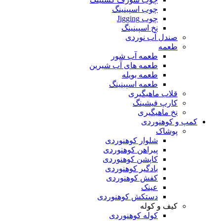
چوب اسپینینگ
چوب Jigging
نخ اسپینینگ
صندل آب نوردی
طعمه
طعمه آب شور
طعمه های آب شیرین
طعمه بویله
طعمه اسپینینگ
قلاب ماهیگیری
کارپ فیشینگ
نخ ماهیگیری
کمپ و کوهنوردی
پوشاک
شلوار کوهنوردی
پیراهن کوهنوردی
کاپشن کوهنوردی
بادگیر کوهنوردی
کفش کوهنوردی
عینک
دستکش کوهنوردی
کیف و کوله
کوله کوهنوردی