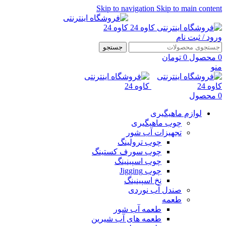
Skip to navigation
Skip to main content
ورود / ثبت نام
جستجو
0
محصول
0
تومان
منو
0
محصول
لوازم ماهیگیری
چوب ماهیگیری
تجهیزات آب شور
چوب ترولینگ
چوب سورف کستینگ
چوب اسپینینگ
چوب Jigging
نخ اسپینینگ
صندل آب نوردی
طعمه
طعمه آب شور
طعمه های آب شیرین