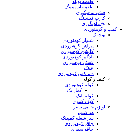
طعمه بویله
طعمه اسپینینگ
قلاب ماهیگیری
کارپ فیشینگ
نخ ماهیگیری
کمپ و کوهنوردی
پوشاک
شلوار کوهنوردی
پیراهن کوهنوردی
کاپشن کوهنوردی
بادگیر کوهنوردی
کفش کوهنوردی
عینک
دستکش کوهنوردی
کیف و کوله
کوله کوهنوردی
کمل بک
کوله بایک
کیف کمری
لوازم جانبی سفر
هد لامپ
سر شعله کمپینگ
چاقو کوهنوردی
چاقو سفری