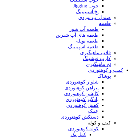
چوب Jigging
نخ اسپینینگ
صندل آب نوردی
طعمه
طعمه آب شور
طعمه های آب شیرین
طعمه بویله
طعمه اسپینینگ
قلاب ماهیگیری
کارپ فیشینگ
نخ ماهیگیری
کمپ و کوهنوردی
پوشاک
شلوار کوهنوردی
پیراهن کوهنوردی
کاپشن کوهنوردی
بادگیر کوهنوردی
کفش کوهنوردی
عینک
دستکش کوهنوردی
کیف و کوله
کوله کوهنوردی
کمل بک