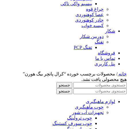
بیسیم واکی تاکی
چراغ قوه
عصا کوهنوردی
چادر کوهنوردی
کیسه خواب
شکار
دوربین شکار
تفنگ
تفنگ PCP
فروشگاه
تماس با ما
پنل کاربری
خانه
/
محصولات برچسب خورده “کرال پانچر بیگ هورن”
هیچ محصولی یافت نشد.
جستجو
جستجو
لوازم ماهیگیری
چوب ماهیگیری
تجهیزات آب شور
چوب ترولینگ
چوب سورف کستینگ
چوب اسپینینگ