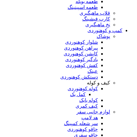
طعمه بویله
طعمه اسپینینگ
قلاب ماهیگیری
کارپ فیشینگ
نخ ماهیگیری
کمپ و کوهنوردی
پوشاک
شلوار کوهنوردی
پیراهن کوهنوردی
کاپشن کوهنوردی
بادگیر کوهنوردی
کفش کوهنوردی
عینک
دستکش کوهنوردی
کیف و کوله
کوله کوهنوردی
کمل بک
کوله بایک
کیف کمری
لوازم جانبی سفر
هد لامپ
سر شعله کمپینگ
چاقو کوهنوردی
چاقو سفری