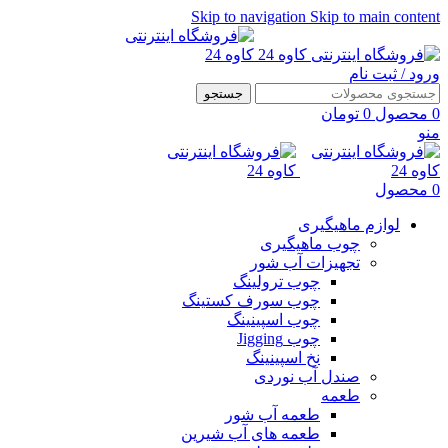
Skip to navigation
Skip to main content
ورود / ثبت نام
جستجو
0
محصول
0
تومان
منو
0
محصول
لوازم ماهیگیری
چوب ماهیگیری
تجهیزات آب شور
چوب ترولینگ
چوب سورف کستینگ
چوب اسپینینگ
چوب Jigging
نخ اسپینینگ
صندل آب نوردی
طعمه
طعمه آب شور
طعمه های آب شیرین