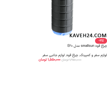
-21%
چراغ قوه smallsun مدل E20
لوازم سفر و کمپینگ
,
چراغ قوه
,
لوازم جانبی سفر
1,550,000
تومان
1,950,000
تومان