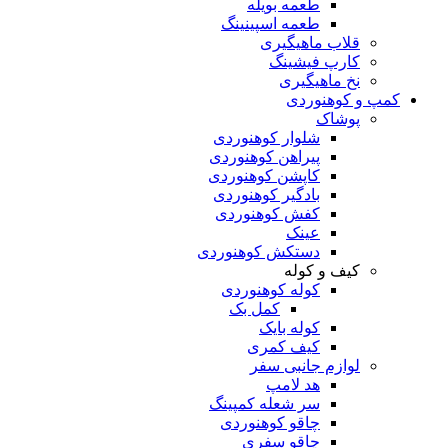
طعمه بویله
طعمه اسپینینگ
قلاب ماهیگیری
کارپ فیشینگ
نخ ماهیگیری
کمپ و کوهنوردی
پوشاک
شلوار کوهنوردی
پیراهن کوهنوردی
کاپشن کوهنوردی
بادگیر کوهنوردی
کفش کوهنوردی
عینک
دستکش کوهنوردی
کیف و کوله
کوله کوهنوردی
کمل بک
کوله بایک
کیف کمری
لوازم جانبی سفر
هد لامپ
سر شعله کمپینگ
چاقو کوهنوردی
چاقو سفری