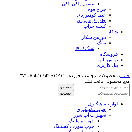
بیسیم واکی تاکی
چراغ قوه
عصا کوهنوردی
چادر کوهنوردی
کیسه خواب
شکار
دوربین شکار
تفنگ
تفنگ PCP
فروشگاه
تماس با ما
پنل کاربری
خانه
/
محصولات برچسب خورده “:VT-R 4-16*42 AOAC”
هیچ محصولی یافت نشد.
جستجو
جستجو
لوازم ماهیگیری
چوب ماهیگیری
تجهیزات آب شور
چوب ترولینگ
چوب سورف کستینگ
چوب اسپینینگ