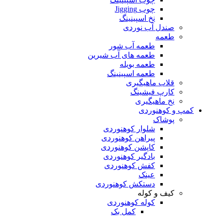
چوب Jigging
نخ اسپینینگ
صندل آب نوردی
طعمه
طعمه آب شور
طعمه های آب شیرین
طعمه بویله
طعمه اسپینینگ
قلاب ماهیگیری
کارپ فیشینگ
نخ ماهیگیری
کمپ و کوهنوردی
پوشاک
شلوار کوهنوردی
پیراهن کوهنوردی
کاپشن کوهنوردی
بادگیر کوهنوردی
کفش کوهنوردی
عینک
دستکش کوهنوردی
کیف و کوله
کوله کوهنوردی
کمل بک