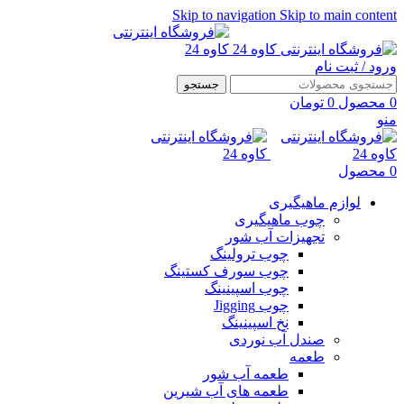
Skip to navigation
Skip to main content
ورود / ثبت نام
جستجو
0
محصول
0
تومان
منو
0
محصول
لوازم ماهیگیری
چوب ماهیگیری
تجهیزات آب شور
چوب ترولینگ
چوب سورف کستینگ
چوب اسپینینگ
چوب Jigging
نخ اسپینینگ
صندل آب نوردی
طعمه
طعمه آب شور
طعمه های آب شیرین