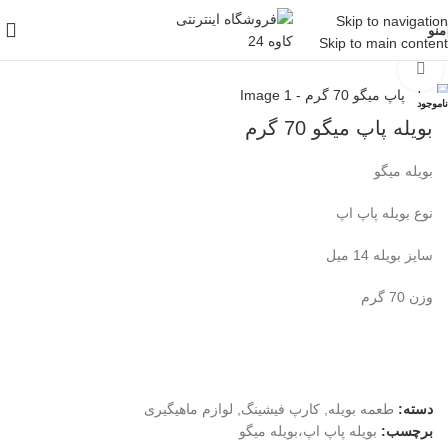
Skip to navigation
منو
Skip to main content
خانه
/
لوازم ماهیگیری
/
طعمه
/
طعمه بویله
بزرگنمایی تصویر
ناموجود
بویله پاپ میگو 70 گرم
بویله میگو
نوع بویله پاپ اپ
سایز بویله 14 میل
وزن 70 گرم
دسته:
طعمه بویله
,
کارپ فیشینگ
,
لوازم ماهیگیری
برچسب:
بویله پاپ اپ،بویله میگو