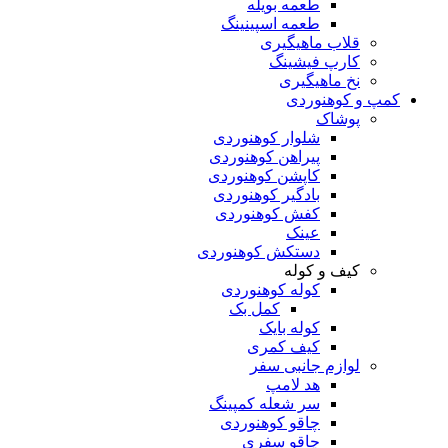
طعمه بویله
طعمه اسپینینگ
قلاب ماهیگیری
کارپ فیشینگ
نخ ماهیگیری
کمپ و کوهنوردی
پوشاک
شلوار کوهنوردی
پیراهن کوهنوردی
کاپشن کوهنوردی
بادگیر کوهنوردی
کفش کوهنوردی
عینک
دستکش کوهنوردی
کیف و کوله
کوله کوهنوردی
کمل بک
کوله بایک
کیف کمری
لوازم جانبی سفر
هد لامپ
سر شعله کمپینگ
چاقو کوهنوردی
چاقو سفری