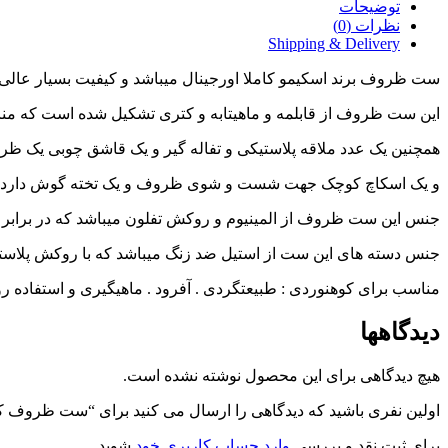
توضیحات
نظرات (0)
Shipping & Delivery
ست ظروف برند اسکیمو کاملا اورجینال میباشد و کیفیت بسیار عالی 
این ست ظروف از قابلمه و ماهیتابه و کتری تشکیل شده است که منا
همچنین یک عدد ملاقه پلاستیکی و تفاله گیر و یک قاشق چوبی یک ظ
و یک اسکاچ کوچک جهت شست و شوی ظروف و یک تخته گوش دارد و 
جنس این ست ظروف از المینیوم و روکش تفلون میباشد که در برابر
جنس دسته های این ست از استیل ضد زنگ میباشد که با روکش پلاست
مناسب برای کوهنوردی : طبیعتگردی . آفرود . ماهیگیری و استفاده ر
دیدگاهها
هیچ دیدگاهی برای این محصول نوشته نشده است.
اولین نفری باشید که دیدگاهی را ارسال می کنید برای “ست ظروف کوهنورد
برای ثبت نقد و بررسی
وارد حساب کاربری خود
شوید.