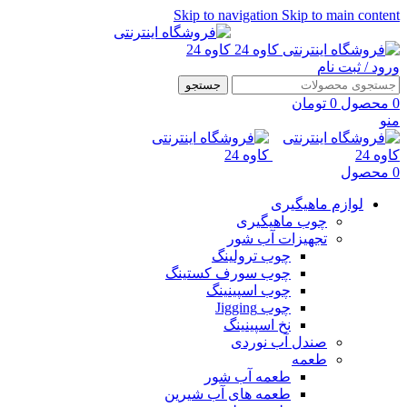
Skip to navigation
Skip to main content
ورود / ثبت نام
جستجو
0
محصول
0
تومان
منو
0
محصول
لوازم ماهیگیری
چوب ماهیگیری
تجهیزات آب شور
چوب ترولینگ
چوب سورف کستینگ
چوب اسپینینگ
چوب Jigging
نخ اسپینینگ
صندل آب نوردی
طعمه
طعمه آب شور
طعمه های آب شیرین