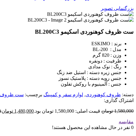
بزرگنمایی تصویر
ست ظروف کوهنوردی اسکیمو BL200C3
برند : ESKIMO
مدل : BL-200
وزن : 820 گرم
ظرفیت : دونفره
رنگ : نوک مدادی
جنس زیره دسته : استیل ضد زنگ
جنس رویه دسته : پلاستیک نسوز
جنس : آلمینیوم با روکش تفلون
دسته:
ظروف کوهنوردی
,
لوازم سفر و کمپینگ
برچسب:
ست ظروف کو
اشتراک گذاری:
1,580,000
تومان
قیمت اصلی: 1,580,000 تومان بود.
1,480,000
تومان
قی
مقایسه
0
نفر در حال مشاهده این محصول هستند!