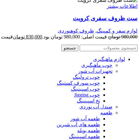
اطلاعات بیشتر
ست ظروف سفری کرویت
لوازم سفر و کمپینگ
,
ظروف کوهنوردی
980,000
تومان
قیمت اصلی: 980,000 تومان بود.
830,000
تومان
قیمت فعلی: 00
جستجو
لوازم ماهیگیری
چوب ماهیگیری
تجهیزات آب شور
چوب ترولینگ
چوب سورف کستینگ
چوب اسپینینگ
چوب Jigging
نخ اسپینینگ
صندل آب نوردی
طعمه
طعمه آب شور
طعمه های آب شیرین
طعمه بویله
طعمه اسپینینگ