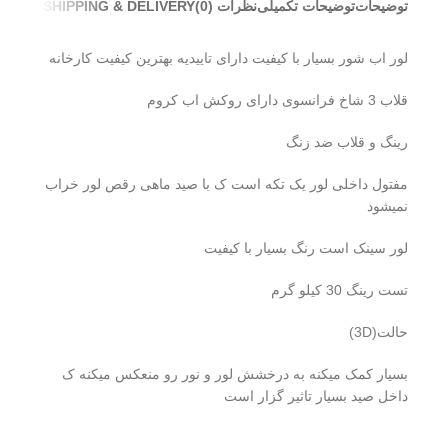
توضیحات
توضیحات تکمیلی
نظرات (0)
SHIPPING & DELIVERY
لور اب شور بسیار با کیفیت دارای تاییدیه بهترین کیفیت کارخانه
قلاب 3 شاخ فرانسوی دارای روکش اب کروم
رینگ و قلاب ضد زنگ
مفتول داخلی لور یک تکه است ک با صید ماهی رقص لور خراب
نمیشود
لور سینک است رنگ بسیار با کیفیت
تست رینگ 30 کیلو گرم
حالت(3D)
بسیار کمک میکنه به درخشش لور و نور رو منعکس میکنه ک
داخل صید بسیار تاثیر گزار است