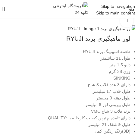
Skip to navigation
منو
Skip to main content
خانه
/
لوازم ماهیگیری
/
طعمه
/
طعمه اب شور
بزرگنمایی تصویر
لور ماهیگیری برند RYUJI
طعمه اسپینینگ برند RYUJI
طول 11 سانتیمتر
دایو 1.5 متر
وزن 38 گرم
SINKING
دارای 3 عدد قلاب 3 شاخ
طول قلاب 17 میلیمتر
طول دهنه 9 میلیمتر
طول بیرونی لور 6 میلیمتر
برند قلاب 3 شاخ:VMC
دارای تاییده بهترین کیفیت کارخانه یا :QUALITY
طول قاشقک 21 میلیمتر
(3D)رنگ رنگین کمان