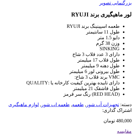
بزرگنمایی تصویر
لور ماهیگیری برند RYUJI
طعمه اسپینینگ برند RYUJI
طول 11 سانتیمتر
دایو 1.5 متر
وزن 38 گرم
SINKING
دارای 3 عدد قلاب 3 شاخ
طول قلاب 17 میلیمتر
طول دهنه 9 میلیمتر
طول بیرونی لور 6 میلیمتر
VMC برند قلاب 3 شاخ:
دارای تاییده بهترین کیفیت کارخانه یا :QUALITY
طول قاشقک 21 میلیمتر
(RED HEAD) رنگ سر قرمز
دسته:
تجهیزات آب شور
,
طعمه
,
طعمه اب شور
,
لوازم ماهیگیری
اشتراک گذاری:
480,000
تومان
مقایسه