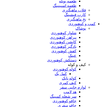
طعمه بویله
طعمه اسپینینگ
قلاب ماهیگیری
کارپ فیشینگ
نخ ماهیگیری
کمپ و کوهنوردی
پوشاک
شلوار کوهنوردی
پیراهن کوهنوردی
کاپشن کوهنوردی
بادگیر کوهنوردی
کفش کوهنوردی
عینک
دستکش کوهنوردی
کیف و کوله
کوله کوهنوردی
کمل بک
کوله بایک
کیف کمری
لوازم جانبی سفر
هد لامپ
سر شعله کمپینگ
چاقو کوهنوردی
چاقو سفری