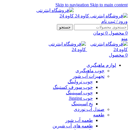
Skip to navigation
Skip to main content
ورود / ثبت نام
جستجو
0
محصول
0
تومان
منو
0
محصول
لوازم ماهیگیری
چوب ماهیگیری
تجهیزات آب شور
چوب ترولینگ
چوب سورف کستینگ
چوب اسپینینگ
چوب Jigging
نخ اسپینینگ
صندل آب نوردی
طعمه
طعمه آب شور
طعمه های آب شیرین