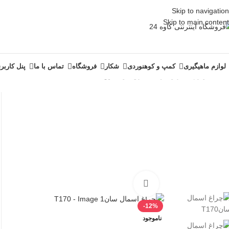
Skip to navigation
Skip to main content
لوازم ماهیگیری
کمپ و کوهنوردی
شکار
فروشگاه
تماس با ما
پنل کاربر
خانه
/
لوازم سفر و کمپینگ
/
چراغ قوه
/
چراغ اسمال سانT170
بزرگنمایی تصویر
-12%
ناموجود