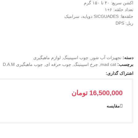
اکشن سریع: ۴۰ تا ۱۵۰ گرم
تعداد حلقه: ۶+۱
حلقه‌ها: SICGUADES دوپایه، سرامیک
ریل: DPS
دسته:
تجهیزات آب شور
,
چوب اسپینینگ
,
لوازم ماهیگیری
برچسب:
mad cat
,
چرخ اسپینینگ
,
چوب حرفه ای
,
چوب ماهیگیری D.A.M
اشتراک گذاری:
16,500,000
تومان
مقایسه